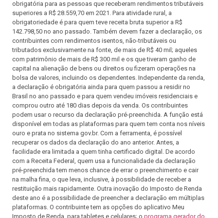
obrigatória para as pessoas que receberam rendimentos tributáveis
superiores a R$ 28.559,70 em 2021. Para atividade rural, a
obrigatoriedade é para quem teve receita bruta superior a R$
142.798,50 no ano passado. Também devem fazer a declaração, os
contribuintes com rendimentos isentos, não-tributáveis ou
tributados exclusivamente na fonte, de mais de R$ 40 mil; aqueles
com patrimônio de mais de R$ 300 mil e os que tiveram ganho de
capital na alienação de bens ou direitos ou fizeram operações na
bolsa de valores, incluindo os dependentes. Independente da renda,
a declaração é obrigatória ainda para quem passou a residir no
Brasil no ano passado e para quem vendeu imóveis residenciais e
comprou outro até 180 dias depois da venda. Os contribuintes
podem usar o recurso da declaração pré-preenchida. A função está
disponível em todas as plataformas para quem tem conta nos níveis
ouro e prata no sistema gov.br. Com a ferramenta, é possível
recuperar os dados da declaração do ano anterior. Antes, a
facilidade era limitada a quem tinha certificado digital. De acordo
com a Receita Federal, quem usa a funcionalidade da declaração
pré-preenchida tem menos chance de errar o preenchimento e cair
na malha fina, o que leva, inclusive, à possibilidade de receber a
restituição mais rapidamente. Outra inovação do Imposto de Renda
deste ano é a possibilidade de preencher a declaração em múltiplas
plataformas. O contribuinte tem as opções do aplicativo Meu
Imposto de Renda, para tabletes e celulares; o
programa gerador do