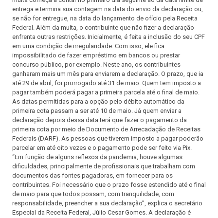
entrega e termina sua contagem na data do envio da declaração ou,
se não for entregue, na data do lançamento de ofício pela Receita
Federal. Além da multa, o contribuinte que não fizer a declaração
enfrenta outras restrições. Inicialmente, é feita a inclusão do seu CPF
em uma condição de irregularidade. Com isso, ele fica
impossibilitado de fazer empréstimo em bancos ou prestar
concurso público, por exemplo. Neste ano, os contribuintes
ganharam mais um mês para enviarem a declaração. O prazo, que ia
até 29 de abril, foi prorrogado até 31 de maio. Quem tem imposto a
pagar também poderá pagar a primeira parcela até o final de maio.
As datas permitidas para a opção pelo débito automático da
primeira cota passam a ser até 10 de maio. Já quem enviar a
declaração depois dessa data terá que fazer o pagamento da
primeira cota por meio de Documento de Arrecadação de Receitas
Federais (DARF). As pessoas que tiverem imposto a pagar poderão
parcelar em até oito vezes e o pagamento pode ser feito via Pix.
“Em função de alguns reflexos da pandemia, houve algumas
dificuldades, principalmente de profissionais que trabalham com
documentos das fontes pagadoras, em fornecer para os
contribuintes. Foi necessário que o prazo fosse estendido até o final
de maio para que todos possam, com tranquilidade, com
responsabilidade, preencher a sua declaração”, explica o secretário
Especial da Receita Federal, Júlio Cesar Gomes. A declaração é