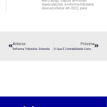
leia o artigo. Depois de muitas
especulações, a reforma tributária
deve acontecer em 2022, para
Anterior
Próxima
Reforma Tributária: Entenda As Propostas Que Tramitam No Congresso E O Impacto Na Contabilidade
O Que É Contabilidade Consultiva!